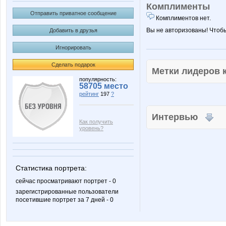
Комплименты
Отправить приватное сообщение
Комплиментов нет.
Вы не авторизованы! Чтоб
Добавить в друзья
Игнорировать
Сделать подарок
Метки лидеров
популярность:
58705 место
рейтинг
197
?
Интервью
Как получить
уровень?
Статистика портрета:
сейчас просматривают портрет - 0
зарегистрированные пользователи
посетившие портрет за 7 дней - 0