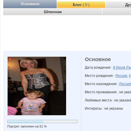
Основное
Блог
( 0 )
Др
Шпионаж
Основное
Дата рождения :
8 Июля
Ра
Место рождения :
Россия
,
Н
Место нахождения :
Россия
Место проживания : не ука
Любимые места : не указа
Интересы : не указаны
Портрет заполнен на 51 %